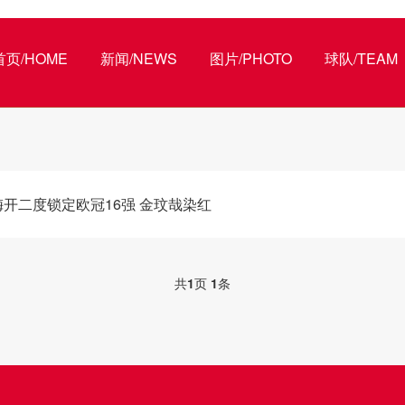
首页/HOME
新闻/NEWS
图片/PHOTO
球队/TEAM
恩梅开二度锁定欧冠16强 金玟哉染红
共
1
页
1
条