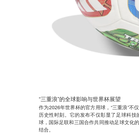
“三重浪”的全球影响与世界杯展望
作为2026年世界杯的官方用球，“三重浪”
历史性时刻。它的发布不仅彰显了足球科技
球，国际足联和三国合作共同推动足球文化
结合。