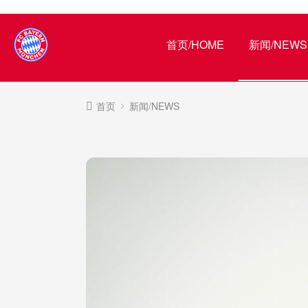
首页/HOME
新闻/NEWS
首页
新闻/NEWS