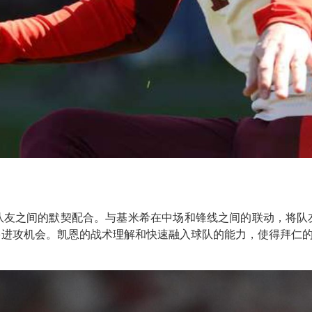
队友之间的默契配合。与基米希在中场和锋线之间的联动，将队
多进攻机会。凯恩的战术理解和快速融入球队的能力，使得拜仁