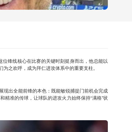
当这位锋线核心在比赛的关键时刻挺身而出，他总能以
迷们为之欢呼，成为拜仁进攻体系中的重要支柱。
恩展现出全能前锋的本色：既能敏锐捕捉门前机会完成
和精准的传球，让球队的进攻火力始终保持“满格”状