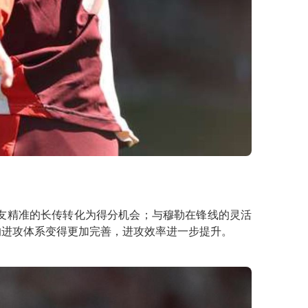
友精准的长传转化为得分机会；与穆勒在锋线的灵活
的进攻体系变得更加完善，进攻效率进一步提升。