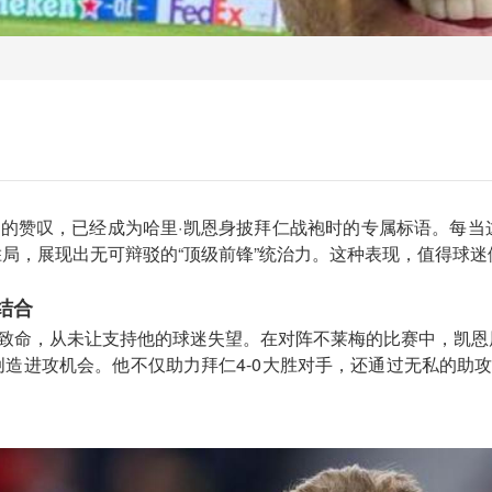
传的赞叹，已经成为哈里·凯恩身披拜仁战袍时的专属标语。每
局，展现出无可辩驳的“顶级前锋”统治力。这种表现，值得球
结合
且致命，从未让支持他的球迷失望。在对阵不莱梅的比赛中，凯
造进攻机会。他不仅助力拜仁4-0大胜对手，还通过无私的助攻