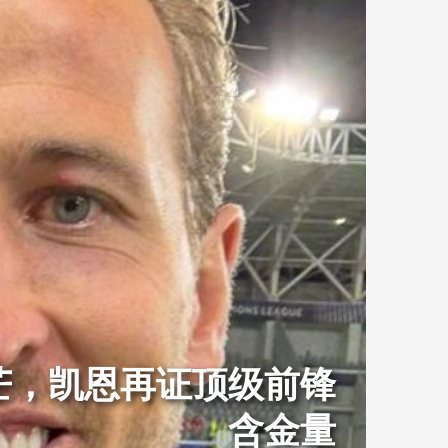
芒，凯恩再证顶级前锋
含金量