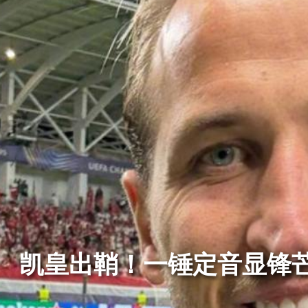
凯皇出鞘！一锤定音显锋