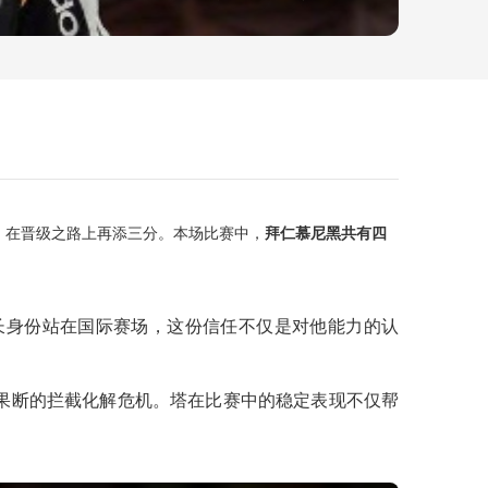
，在晋级之路上再添三分。本场比赛中，
拜仁慕尼黑共有四
长身份站在国际赛场，这份信任不仅是对他能力的认
果断的拦截化解危机。塔在比赛中的稳定表现不仅帮