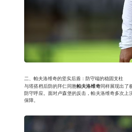
二、帕夫洛维奇的坚实后盾：防守端的稳固支柱
与塔搭档后防的拜仁同胞
帕夫洛维奇
同样展现出了
防守呼应。面对卢森堡的反击，帕夫洛维奇多次上
保障。