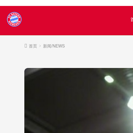
首页
新闻/NEWS