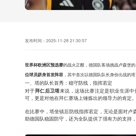
发布时间：2025-11-28 21:30:57
世界杯欧洲区预选赛
的战火正酣，德国队客场挑战卢森堡的
位球员跻身首发阵容
，其中首次以德国队队长身份出战的塔
一、塔的队长首秀：稳守防线，指挥若定
对于
拜仁后卫塔
来说，这场比赛注定是职业生涯中
可，更是对他在拜仁赛场上锤炼出的领导力的肯定
在比赛中，塔坐镇后防线指挥若定，无论是面对卢
助德国队稳固防守，还为全队提供了强有力的支持