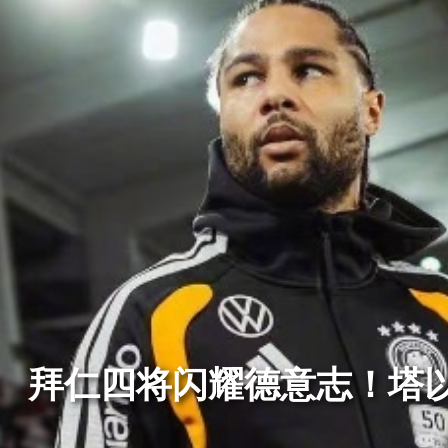
拜仁四将闪耀德意志！塔