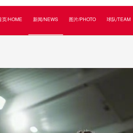
首页/HOME
新闻/NEWS
图片/PHOTO
球队/TEAM