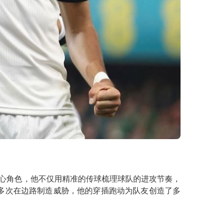
核心角色，他不仅用精准的传球梳理球队的进攻节奏，
多次在边路制造威胁，他的穿插跑动为队友创造了多