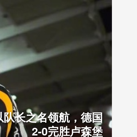
以队长之名领航，德国
2-0完胜卢森堡