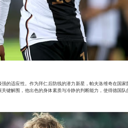
极强的适应性。作为拜仁后防线的潜力新星，帕夫洛维奇在国家
演关键解围，他出色的身体素质与冷静的判断能力，使得德国队