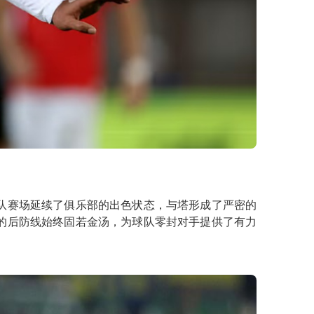
队赛场延续了俱乐部的出色状态，与塔形成了严密的
的后防线始终固若金汤，为球队零封对手提供了有力