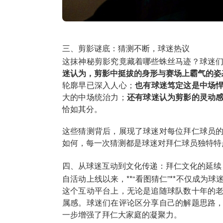
三、剪影谜底：猜测不断，球迷热议
这抹神秘剪影究竟藏着哪些蛛丝马迹？球迷
迷认为，剪影中挺拔的身形与赛场上霸气的姿
轮廓早已深入人心；
也有球迷笃定这是中场
大的中场统治力；
还有球迷认为剪影的灵动
恰如其分。
这些猜测背后，展现了球迷对每位拜仁球员
如何，每一次猜测都是球迷对拜仁球员独特特
四、从球迷互动到文化传递：拜仁文化的延续
自活动上线以来，**“看图猜仁”**不仅成
这个互动平台上，无论是追随球队数十年的
属感。球迷们在评论区分享自己的解题思路
一步增强了拜仁大家庭的凝聚力。