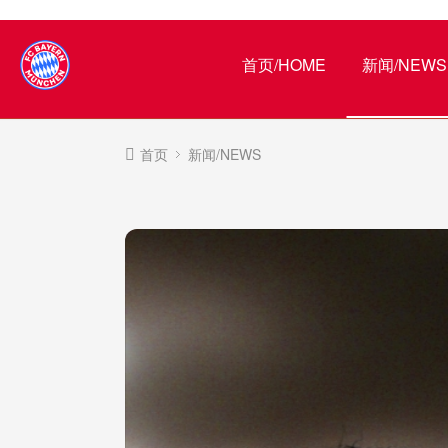
首页/HOME
新闻/NEWS
首页
新闻/NEWS