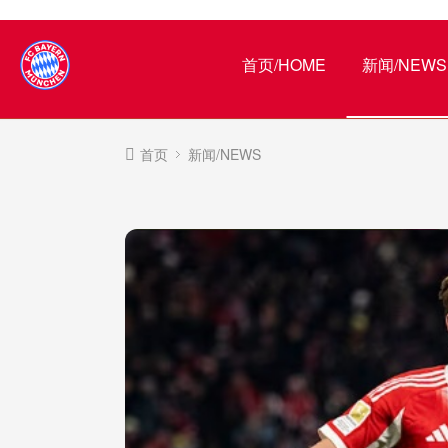
首页/HOME
新闻/NEWS
首页
新闻/NEWS