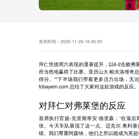
发布时间：2025-11-26 16:36:20
拜仁凭借周六表现的显著提升，以6-2击败
所当然地赢得了比赛。亚历山大·帕夫洛维奇
得分。”“下半场我们带着更多活力出场，无
fcbayern.com
总结了大家对这款游戏的反应。
对拜仁对弗莱堡的反应
首席执行官扬-克里斯蒂安·德里森：“在落
张。今天车队展现了这一点。迈克尔·奥利
错。我们尊重阿森纳，他们之所以能成为英超