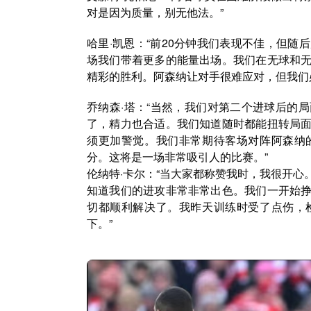
对是因为质量，别无他法。”
哈里·凯恩：“前20分钟我们表现不佳，但
场我们带着更多的能量出场。我们在无球和
精彩的胜利。阿森纳让对手很难应对，但我们
乔纳森·塔：“当然，我们对第二个进球后的
了，精力也合适。我们知道随时都能扭转局
须更加警觉。我们非常期待客场对阵阿森纳
分。这将是一场非常吸引人的比赛。”
伦纳特·卡尔：“当大家都称赞我时，我很开
知道我们的进攻非常非常出色。我们一开始
切都顺利解决了。我昨天训练时受了点伤，
下。”