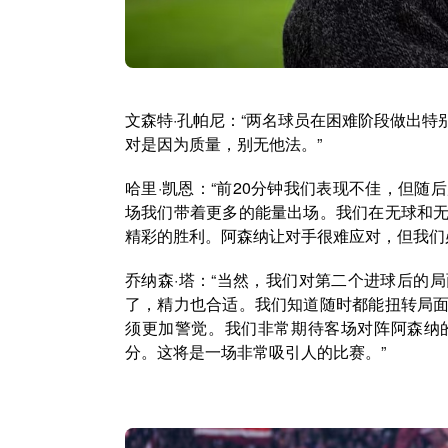
文森特·孔帕尼：“两名球员在困难阶段做出
对是因为质量，别无他法。”
哈里·凯恩：“前20分钟我们表现不佳，但
场我们带着更多的能量出场。我们在无球和
精彩的胜利。阿森纳让对手很难应对，但我们
乔纳森·塔：“当然，我们对第二个进球后的
了，精力也合适。我们知道随时都能扭转局
须更加警觉。我们非常期待客场对阵阿森纳
分。这将是一场非常吸引人的比赛。”