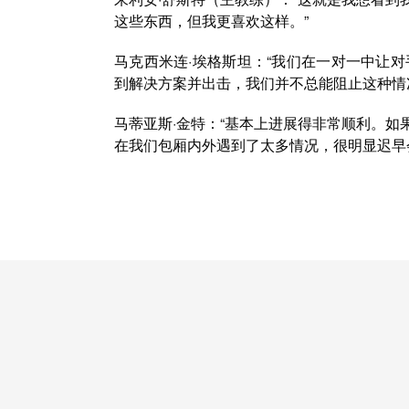
这些东西，但我更喜欢这样。”
马克西米连·埃格斯坦：“我们在一对一中让
到解决方案并出击，我们并不总能阻止这种情
马蒂亚斯·金特：“基本上进展得非常顺利。
在我们包厢内外遇到了太多情况，很明显迟早