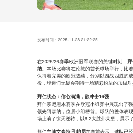
发布时间：2025-11-28 21:22:25
在2025/26赛季欧洲冠军联赛的关键时刻，
拜
纳
。本场比赛将在伦敦的酋长球场举行，比赛时间
保持着完美的欧冠战绩，分别以四战四胜的
役，球迷们无疑会期待一场精彩纷呈的顶级对
拜仁状态：信心满满，欲冲击16强
拜仁慕尼黑本赛季在欧冠小组赛中展现出了强
领先阿森纳，位居小组榜首。球队的整体表
场上演了惊天逆转，以6-2大胜弗莱堡，展示
拜仁主帅
文森特·孔帕尼
在赛前表示，球队已经