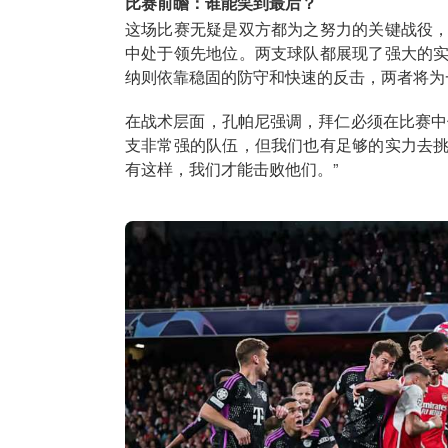
比赛前瞻：谁能笑到最后？
这场比赛无疑是双方都为之努力的关键战役
中处于领先地位。两支球队都展现了强大的
纳则依靠稳固的防守和快速的反击，两者将为
在战术层面，孔帕尼强调，拜仁必须在比赛中
支非常强的队伍，但我们也有足够的实力去
有这样，我们才能击败他们。”