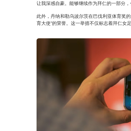
让我深感自豪。能够继续作为拜仁的一部分，
此外，丹纳和勒乌波尔茨在巴伐利亚体育奖的
育大使”的荣誉。这一举措不仅标志着拜仁女