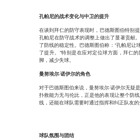
孔帕尼的战术变化与中卫的提升
在谈到拜仁的防守表现时，巴德斯图伯特别提
孔帕尼在防守战术的调整上做出了显著贡献
了防线的稳定性。巴德斯图伯称：“孔帕尼让
了提升。”特别是在应对定位球方面，拜仁
脚，减少失球。
曼努埃尔·诺伊尔的角色
对于巴德斯图伯来说，曼努埃尔·诺伊尔无疑
扑救能力无与伦比，正是他的表现让整个防线
线，还能在球队需要时通过指挥和纠正队友的
球队氛围与团结