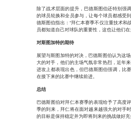
除了战术层面的提升，巴德斯图伯还特别强
的球员轮换和全员参与，让每个球员都感受
德斯图伯指出：“拜仁本赛季不仅注重技术和
员都知道自己对球队的重要性，这也让他们在
对斯图加特的期待
展望与斯图加特的对决，巴德斯图伯认为这场
大的对手，他们的主场气氛非常热烈，近年来
进攻上都表现出色，但巴德斯图伯强调，比
在接下来的比赛中继续前进。
总结
巴德斯图伯对拜仁本赛季的表现给予了高度
季的到来，拜仁将在面对越来越强大的对手
的目标是保持稳定并为即将到来的挑战做好充