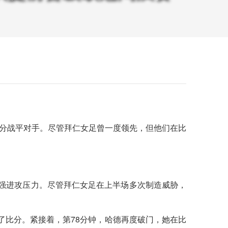
比分战平对手。尽管拜仁女足曾一度领先，但他们在比
增强进攻压力。尽管拜仁女足在上半场多次制造威胁，
了比分。紧接着，第78分钟，哈德再度破门，她在比