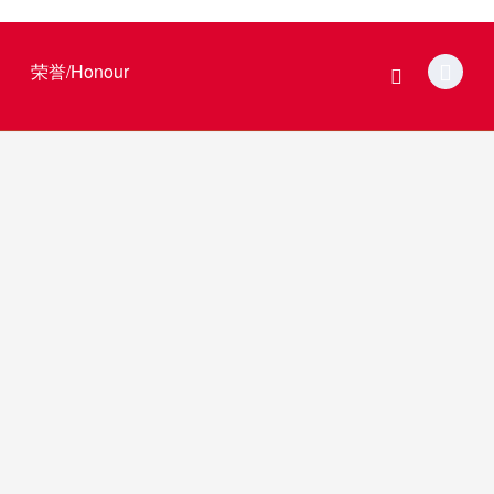
荣誉/Honour