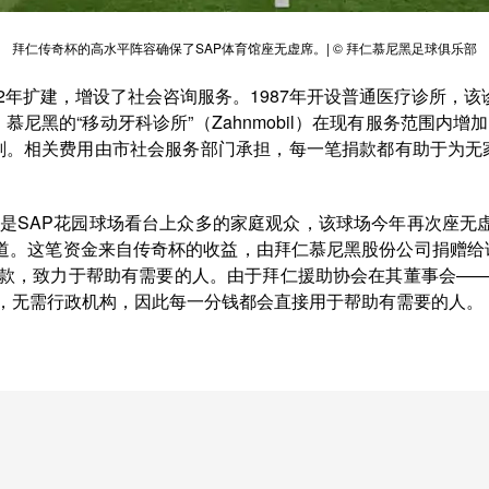
拜仁传奇杯的高水平阵容确保了SAP体育馆座无虚席。| © 拜仁慕尼黑足球俱乐部
972年扩建，增设了社会咨询服务。1987年开设普通医疗诊所，
尼黑的“移动牙科诊所”（Zahnmobil）在现有服务范围内增
划。相关费用由市社会服务部门承担，每一笔捐款都有助于为无
的是SAP花园球场看台上众多的家庭观众，该球场今年再次座无
充道。这笔资金来自传奇杯的收益，由拜仁慕尼黑股份公司捐赠给
接收球迷的捐款，致力于帮助有需要的人。由于拜仁援助协会在其董事
下，无需行政机构，因此每一分钱都会直接用于帮助有需要的人。