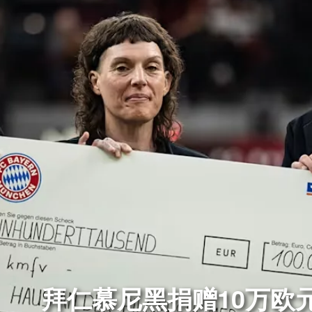
拜仁慕尼黑捐赠10万欧