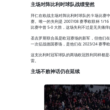
主场对阵比利时球队战绩斐然
拜仁在欧战主场对阵比利时球队的 9 场比赛中赢
赛。唯一的失利是 2007/08 赛季欧联杯 1
比赛中曾 5-0 大胜，这场失利不过是无关痛
圣吉罗斯联合虽是欧冠赛场的新军，但他们在德
一次征战德国赛场，是他们在 2023/24 赛季
这支比利时冠军球队的两场欧冠胜利同样都是在客
雷。
主场不败神话仍在延续