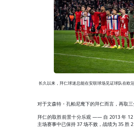
长久以来，拜仁球迷总能在安联球场见证球队在欧冠小
对于文森特・孔帕尼麾下的拜仁而言，再取三分
拜仁的取胜前景十分乐观 —— 自 2013 年 1
主场赛事中已保持 37 场不败，战绩为 35 胜 2