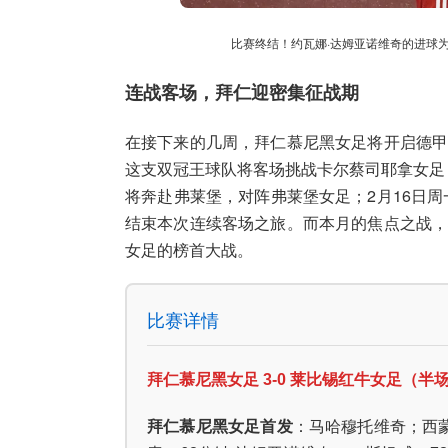
比赛终结！约瓦娜·达姆亚诺维奇的进球为拜仁
连战客场，拜仁迎密集征战期
在接下来的几周，拜仁慕尼黑女足将开启德甲联
这支双冠王球队将客场挑战卡尔蔡司耶拿女足；
将奔赴弗莱堡，对阵弗莱堡女足；2月16日周
结束本次连续客场之旅。而本月的焦点之战，将
女足的榜首大战。
比赛详情
拜仁慕尼黑女足 3-0 莱比锡红牛女足（半场
拜仁慕尼黑女足首发
：马哈穆托维奇；西蒙