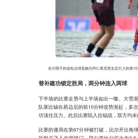
谷川萌子的这粒点球是她为拜仁慕尼黑女足打入的第10粒正
替补建功锁定胜局，两分钟连入两球
下半场的比赛走势与上半场如出一辙。大雪
队莱比锡在易边后的前10分钟攻势渐起，多
功顶住压力。此后比赛陷入拉锯战，双方均未
比赛的僵局在第67分钟被打破，比尔开出角
折射后飞入自家球门，拜仁将比分扩大为2-