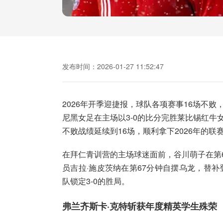
发布时间：2026-01-27 11:52:47
2026年开季迎捷报，球队各项赛事16场不
尼黑女足在主场以3-0的比分完胜莱比锡红牛
不败战绩延续到16场，顺利拿下2026年的联
在拜仁青训营的主场球迷面前，谷川萌子在第
员吉拉·施皮茨纳在第67分钟自摆乌龙，替补
队锁定3-0的胜局。
弗兰齐斯卡·克特斩获年度精英学生殊荣