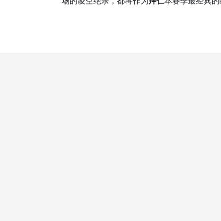
场的凌空绝杀，都将作为
拜仁
本赛季最经典的