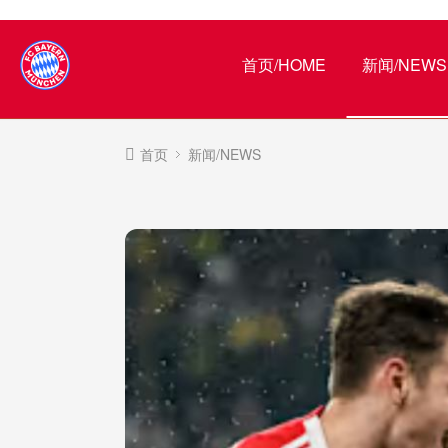
首页/HOME
新闻/NEWS
首页
新闻/NEWS