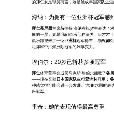
的
拜仁
女足球员而言，这是她成年国家队生涯
海纳：为拥有一位亚洲杯冠军感
拜仁慕尼黑
主席赫伯特·海纳在祝贺中表达了
庭的一员。她是我们俱乐部在德国、日本本
俱乐部迎来了一位
亚洲杯
冠军得主，与两届欧
足阵容中汇聚洲际冠军的雄厚实力。
埃伯尔：20岁已斩获多项冠军
拜仁
体育董事会成员马克斯·埃伯尔细数了
谷
——现在又随
日本国家队
赢得
亚洲杯
冠军：
谷
种感觉很可能会进一步发展。”埃伯尔同时表
座冠军。
雷奇：她的表现值得最高尊重