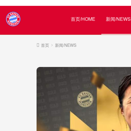
首页/HOME
新闻/NEWS
首页
新闻/NEWS